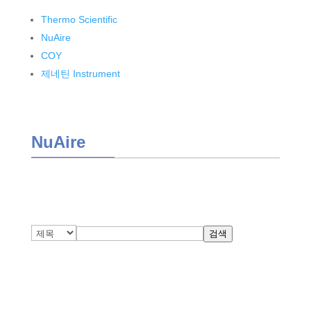
Thermo Scientific
NuAire
COY
제네틴 Instrument
NuAire
검색