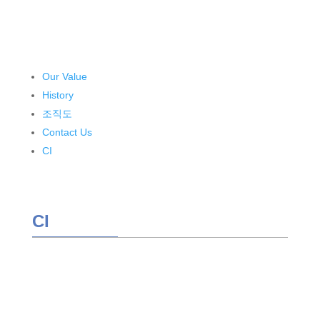
Our Value
History
조직도
Contact Us
CI
CI